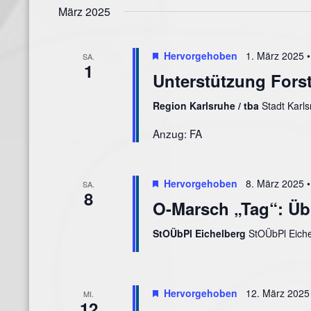
März 2025
Hervorgehoben
1. März 2025 •
SA.
1
Unterstützung Fors
Region Karlsruhe / tba
Stadt Karls
Anzug: FA
Hervorgehoben
8. März 2025 •
SA.
8
O-Marsch „Tag“: Üb
StOÜbPl Eichelberg
StOÜbPl Eiche
Hervorgehoben
12. März 2025 
MI.
12