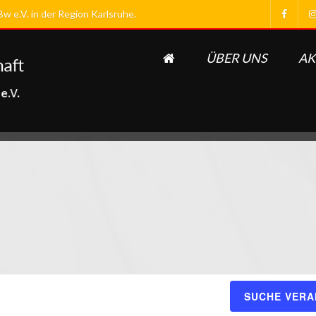
 e.V. in der Region Karlsruhe.
ÜBER UNS
AK
SUCHE VER