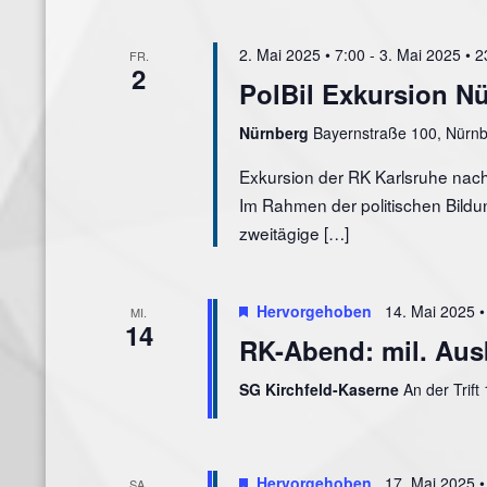
2. Mai 2025 • 7:00
-
3. Mai 2025 • 2
FR.
2
PolBil Exkursion N
Nürnberg
Bayernstraße 100, Nürn
Exkursion der RK Karlsruhe nac
Im Rahmen der politischen Bildu
zweitägige […]
Hervorgehoben
14. Mai 2025 •
MI.
14
RK-Abend: mil. Aus
SG Kirchfeld-Kaserne
An der Trift
Hervorgehoben
17. Mai 2025 •
SA.