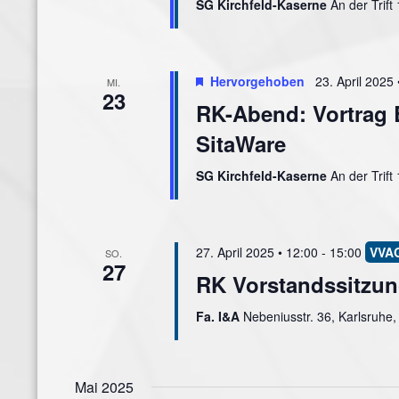
SG Kirchfeld-Kaserne
An der Trift
Hervorgehoben
23. April 2025 
MI.
23
RK-Abend: Vortrag 
SitaWare
SG Kirchfeld-Kaserne
An der Trift
27. April 2025 • 12:00
-
15:00
SO.
27
RK Vorstandssitzu
Fa. I&A
Nebeniusstr. 36, Karlsruhe
Mai 2025