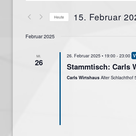
eingeben.
UND
15. Februar 20
Suche
Heute
ANSICHTEN,
nach
Datum
NAVIGATION
Veranstaltungen
wählen.
Februar 2025
Schlüsselwort.
26. Februar 2025 • 19:00
-
23:00
MI.
26
Stammtisch: Carls 
Carls Wirtshaus
Alter Schlachthof 