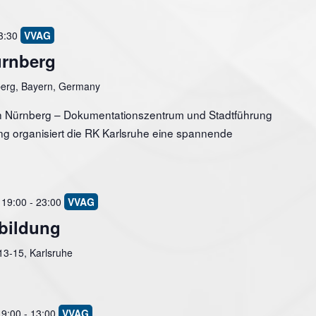
3:30
ürnberg
berg, Bayern, Germany
h Nürnberg – Dokumentationszentrum und Stadtführung
ng organisiert die RK Karlsruhe eine spannende
 19:00
-
23:00
bildung
 13-15, Karlsruhe
 9:00
-
13:00