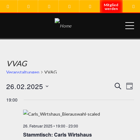
ME
VVAG
Veranstaltungen
VVAG
26.02.2025
VERA
Ver
SUCHE
TAG
Ans
Datum
SUCH
19:00
Nav
wählen.
UND
ANSI
26. Februar 2025 • 19:00
-
23:00
NAVI
Stammtisch: Carls Wirtshaus