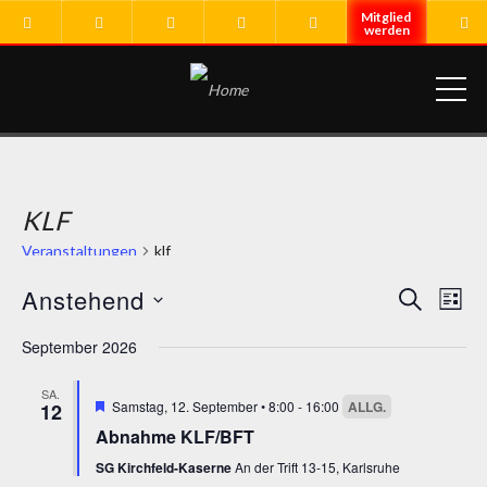
ME
KLF
Veranstaltungen
klf
Anstehend
VERA
Ver
SUCHE
LIST
Ans
Datum
SUCH
September 2026
Nav
wählen.
UND
SA.
Hervorgehoben
Samstag, 12. September • 8:00
-
16:00
12
ANSI
Abnahme KLF/BFT
NAVI
SG Kirchfeld-Kaserne
An der Trift 13-15, Karlsruhe