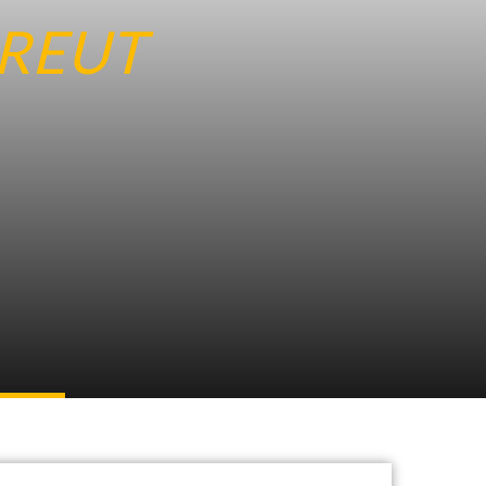
REUT
-Park
e 6