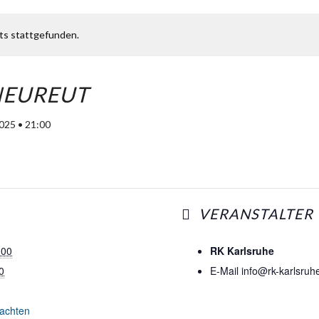
Karlsruhe
,
76149
G
its stattgefunden.
GOOGL
NEUREUT
025 • 21:00
VERANSTALTER
:00
RK Karlsruhe
0
E-Mail
info@rk-karlsruh
achten