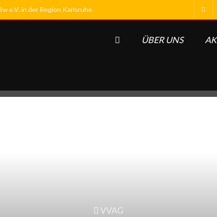
 e.V. in der Region Karlsruhe.
ÜBER UNS
AK
VVAG