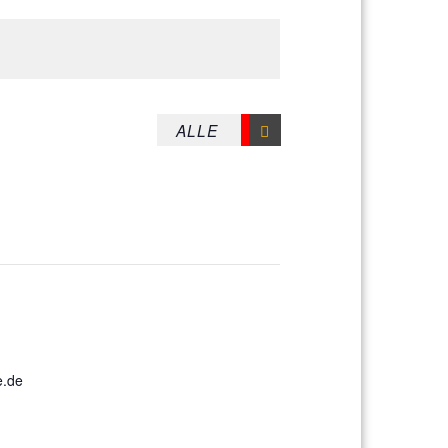
ermany
E KARTE ANZEIGEN
e.de