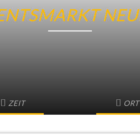
ENTSMARKT NEU
ZEIT
ORT
2025 • 13:00
-
14. Dezember
Hermann-Meinzner
2025 • 21:00
Friedhofstrass