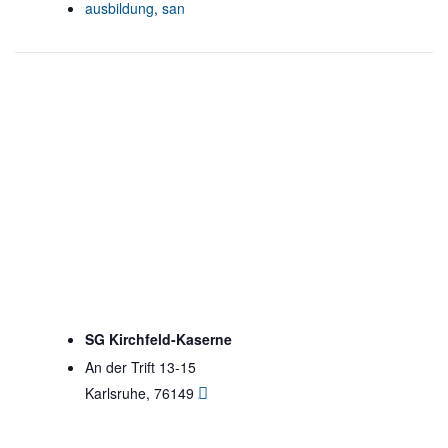
ausbildung
,
san
SG Kirchfeld-Kaserne
An der Trift 13-15
Karlsruhe
,
76149
Google Karte anzeigen