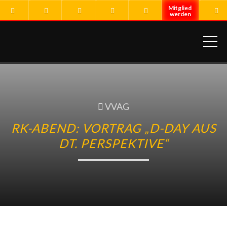
ME
VVAG
RK-ABEND: VORTRAG „D-DAY AUS
DT. PERSPEKTIVE“