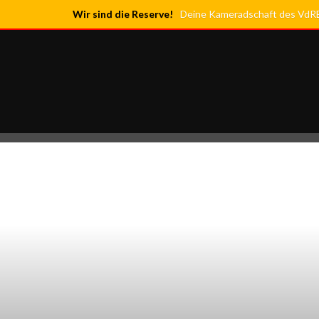
Wir sind die Reserve!
Deine Kameradschaft des VdRBw