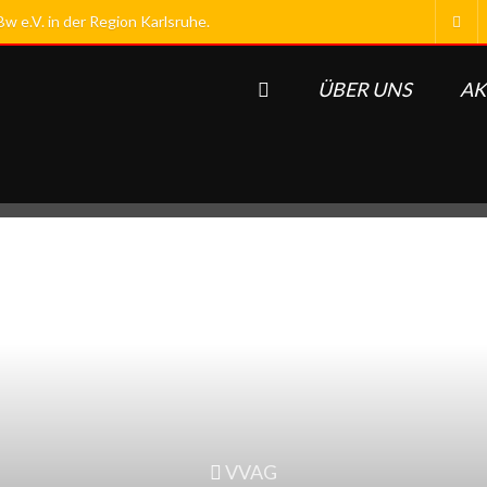
 e.V. in der Region Karlsruhe.
ÜBER UNS
AK
VVAG