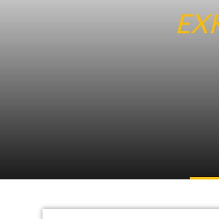
EX
28. Janu