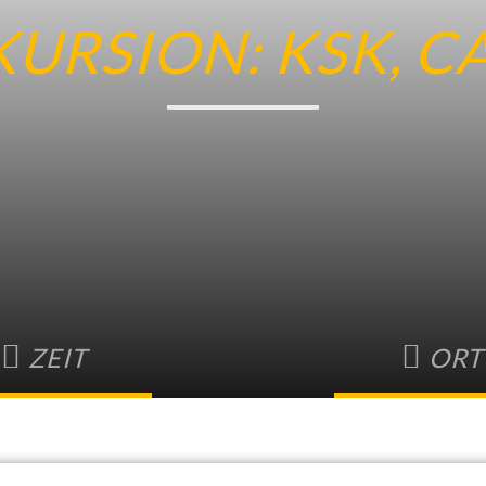
KURSION: KSK, C
ZEIT
ORT
ar 2023 • 10:00
-
16:00
KSK Besucherze
Graf-Zeppelin-St