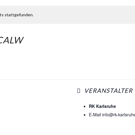
Calw
,
75365
its stattgefunden.
GOOGL
 CALW
VERANSTALTER
RK Karlsruhe
E-Mail
info@rk-karlsruh