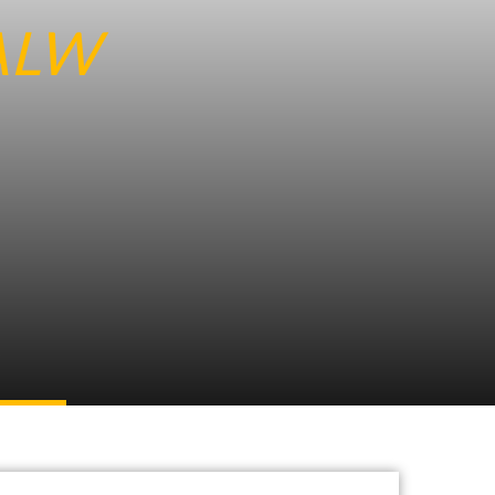
ALW
ntrum
r. 22