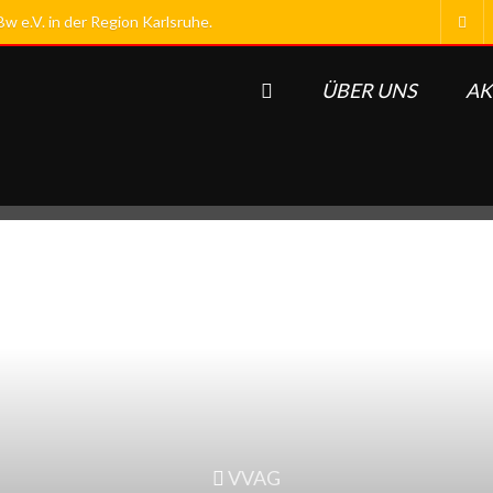
 e.V. in der Region Karlsruhe.
ÜBER UNS
AK
VVAG