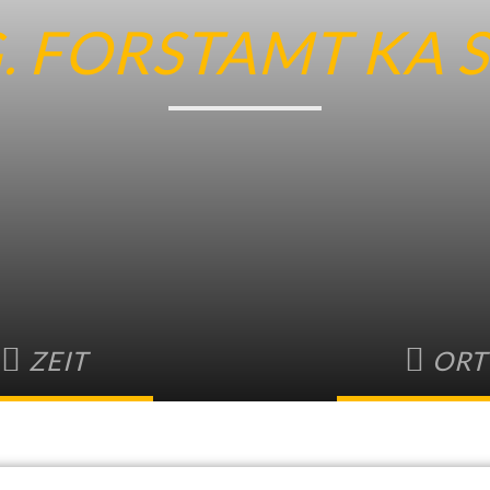
. FORSTAMT KA 
ZEIT
ORT
uar 2024 • 8:00
-
16:00
Region Karlsruhe 
Stadt Karlsru