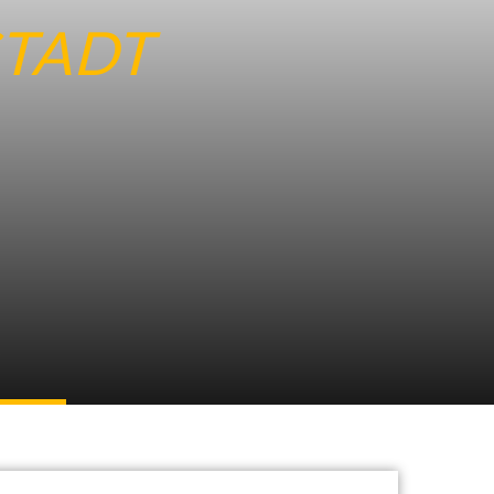
STADT
/ tba
he