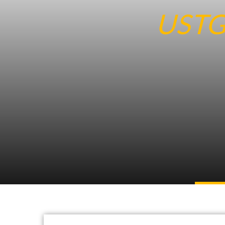
USTG
17. Febr