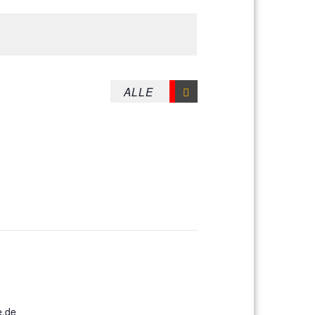
87
E KARTE ANZEIGEN
e.de