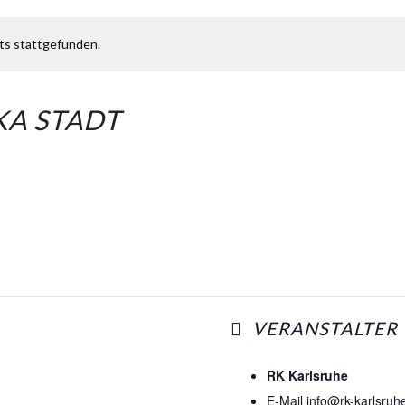
Karlsruhe
,
761
its stattgefunden.
GOOGL
KA STADT
VERANSTALTER
RK Karlsruhe
E-Mail
info@rk-karlsruh