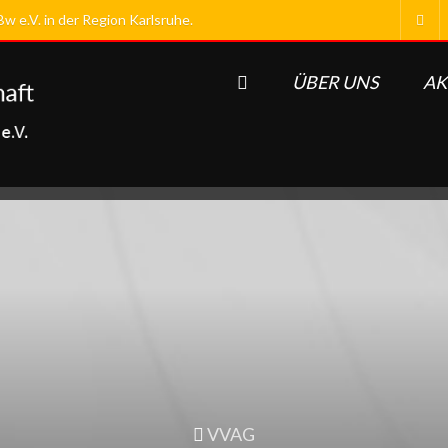
 e.V. in der Region Karlsruhe.
ÜBER UNS
AK
VVAG