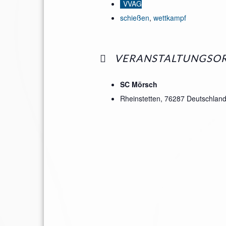
VVAG
schießen
,
wettkampf
VERANSTALTUNGSO
SC Mörsch
Rheinstetten
,
76287
Deutschlan