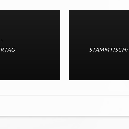
ER
ERTAG
STAMMTISCH: