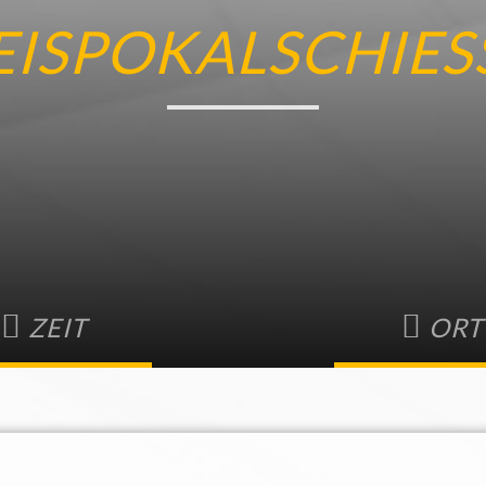
EISPOKALSCHIES
ZEIT
ORT
. November • 9:00
-
15:00
SC Mörsch
Rheinstetten
,
76287
D
GOOGL