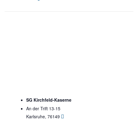
SG Kirchfeld-Kaserne
An der Trift 13-15
Karlsruhe
,
76149
Google Karte anzeigen