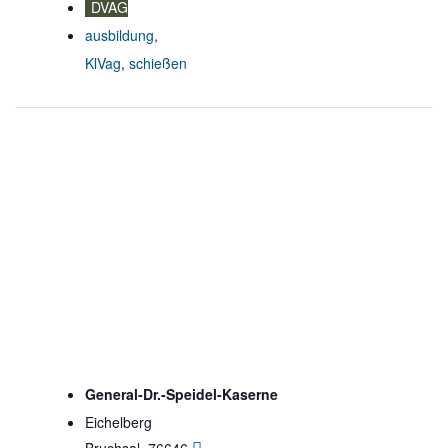
DVAG
ausbildung
,
KlVag
,
schießen
General-Dr.-Speidel-Kaserne
Eichelberg
Bruchsal
,
76646