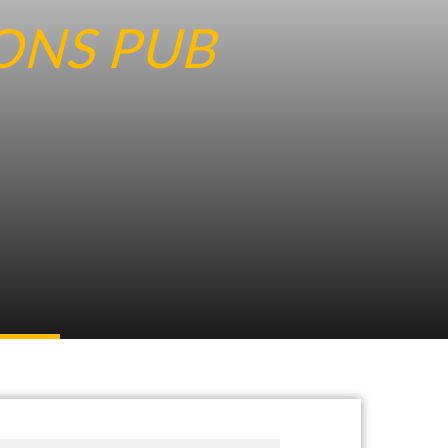
ONS PUB
h Pub
. 10
tschland