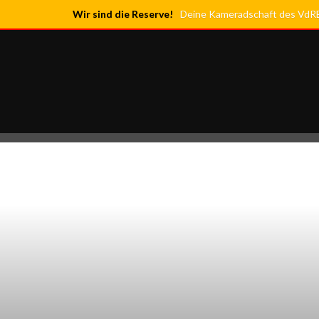
Wir sind die Reserve!
Deine Kameradschaft des VdRBw