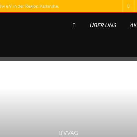
 e.V. in der Region Karlsruhe.
ÜBER UNS
AK
VVAG