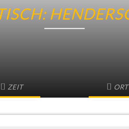
ISCH: HENDERS
ZEIT
ORT
5. Februar • 19:00
-
23:00
Hendersons Iris
Karl-Wilhelm-Str
Karlsruhe
,
76131
Deu