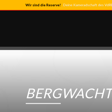
Wir sind die Reserve!
Deine Kameradschaft des VdRBw
BERGWACH