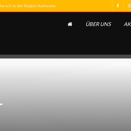
 e.V. in der Region Karlsruhe.
ÜBER UNS
AK
T