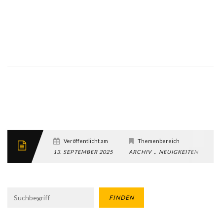
Veröffentlicht am
Themenbereich
.
13. SEPTEMBER 2025
ARCHIV
NEUIGKEITEN
BA
FINDEN