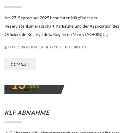
Am 27. September 2025 besuchten Mitglieder der
Reservistenkameradschaft Karlsruhe und der Association des
Officiers de Réserve de la Région de Nancy (AORRN) [...]
.
MARCEL ROGER MEIER
ARCHIV
NEUIGKEITEN
DETAILS
13
SEPTEMBER
2025
KLF ABNAHME
KLF-Abnahme mit Leistungsmarsch der Kreisgruppe Mittlerer