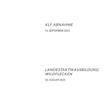
19:00
-
23:00
SEP.
9
RK-Abend: allg. Themen
© 1961-2026 RK Karlsruhe