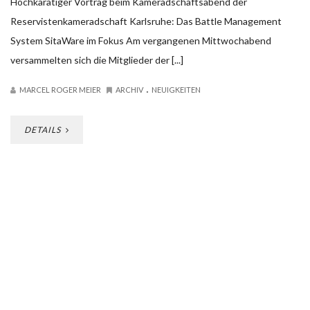
08
MÄRZ
2025
SWR FILMTEAM ZU GAST
Im Rahmen zu Dreharbeiten des SWR Fernsehens für das Format
"Zu Sache Baden Württemberg", begleitete ein Filmteam die
gestrige Ausbildung der Reservistenkameradschaft [...]
.
MARCEL ROGER MEIER
ARCHIV
NEUIGKEITEN
DETAILS
05
MÄRZ
2025