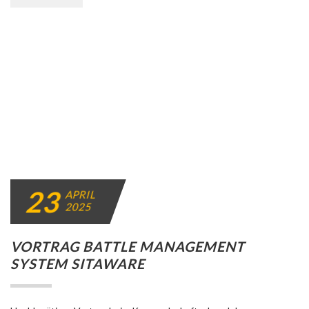
23
APRIL
2025
VORTRAG BATTLE MANAGEMENT
SYSTEM SITAWARE
Hochkarätiger Vortrag beim Kameradschaftsabend der
Reservistenkameradschaft Karlsruhe: Das Battle Management
System SitaWare im Fokus Am vergangenen Mittwochabend
versammelten sich die Mitglieder der [...]
.
MARCEL ROGER MEIER
ARCHIV
NEUIGKEITEN
DETAILS