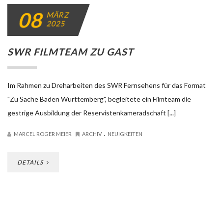
MISSION AVIATION FELLOWSHIP
Vom 06.-08.03. März fand in der Karlsruher Messe der Kongress
Christlicher Führungskräfte (KFC) statt. Ca. 200 Aussteller und bis
zu 3.000 Teilnehmer [...]
.
MARCEL ROGER MEIER
ARCHIV
NEUIGKEITEN
DETAILS
»
Seite 1 von 4
1
2
3
4