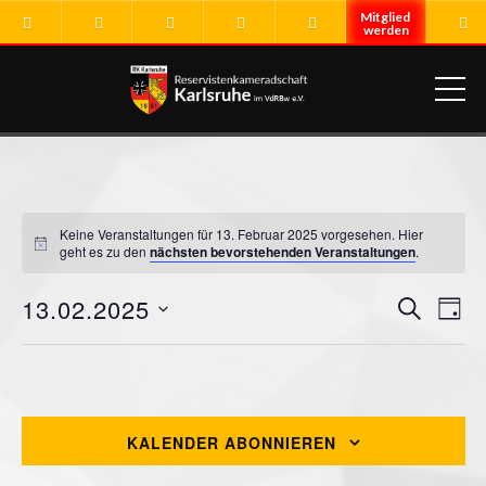
ME
Keine Veranstaltungen für 13. Februar 2025 vorgesehen. Hier
Hinweis
geht es zu den
nächsten bevorstehenden Veranstaltungen
.
13.02.2025
VERA
Ver
SUCHE
TAG
Ans
Datum
SUCH
Nav
wählen.
Vorheriger Tag
Nächster Tag
UND
ANSI
KALENDER ABONNIEREN
NAVI