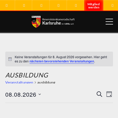
ME
Keine Veranstaltungen für 8. August 2026 vorgesehen. Hier geht
Hinweis
es zu den
nächsten bevorstehenden Veranstaltungen
.
AUSBILDUNG
Veranstaltungen
ausbildung
08.08.2026
VERA
Ver
SUCHE
TAG
Ans
Datum
SUCH
Nav
wählen.
Vorheriger Tag
Nächster Tag
UND