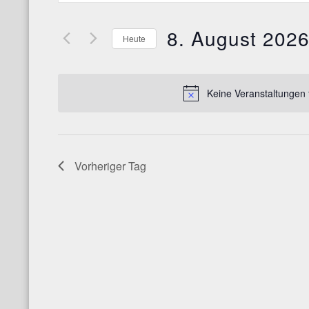
eingeben.
UND
8. August 202
Suche
Heute
ANSICHTEN,
nach
Datum
NAVIGATION
Veranstaltungen
wählen.
Schlüsselwort.
Keine Veranstaltungen 
Vorheriger Tag