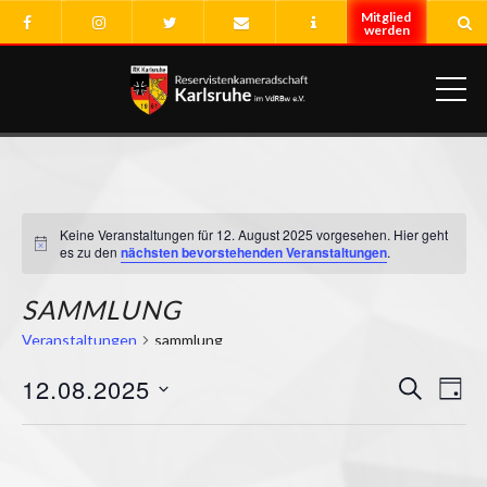
ME
Keine Veranstaltungen für 12. August 2025 vorgesehen. Hier geht
Hinweis
es zu den
nächsten bevorstehenden Veranstaltungen
.
SAMMLUNG
Veranstaltungen
sammlung
12.08.2025
VERA
Ver
SUCHE
TAG
Ans
Datum
SUCH
Nav
wählen.
Vorheriger Tag
Nächster Tag
UND