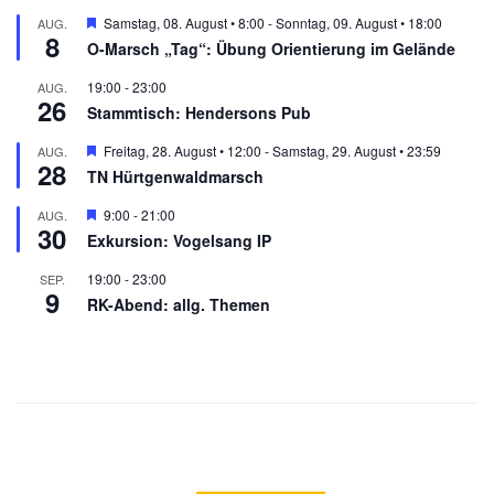
Hervorgehoben
Samstag, 08. August • 8:00
-
Sonntag, 09. August • 18:00
AUG.
8
O-Marsch „Tag“: Übung Orientierung im Gelände
19:00
-
23:00
AUG.
26
Stammtisch: Hendersons Pub
Hervorgehoben
Freitag, 28. August • 12:00
-
Samstag, 29. August • 23:59
AUG.
28
TN Hürtgenwaldmarsch
Hervorgehoben
9:00
-
21:00
AUG.
30
Exkursion: Vogelsang IP
19:00
-
23:00
SEP.
9
RK-Abend: allg. Themen