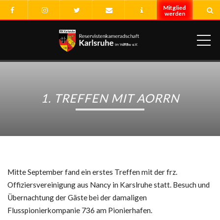
ME
1. TREFFEN MIT AORRN
Mitte September fand ein erstes Treffen mit der frz.
Offiziersvereinigung aus Nancy in Karslruhe statt. Besuch und
Übernachtung der Gäste bei der damaligen
Flusspionierkompanie 736 am Pionierhafen.