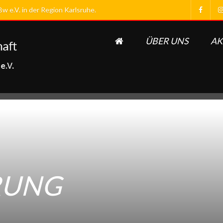
 e.V. in der Region Karlsruhe.
ÜBER UNS
AK
RUNG