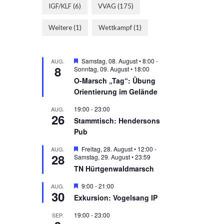
IGF/KLF
(6)
VVAG
(175)
Weitere
(1)
Wettkampf
(1)
Hervorgehoben
Samstag, 08. August • 8:00
-
AUG.
8
Sonntag, 09. August • 18:00
O-Marsch „Tag“: Übung
Orientierung im Gelände
19:00
-
23:00
AUG.
26
Stammtisch: Hendersons
Pub
Hervorgehoben
Freitag, 28. August • 12:00
-
AUG.
28
Samstag, 29. August • 23:59
TN Hürtgenwaldmarsch
Hervorgehoben
9:00
-
21:00
AUG.
30
Exkursion: Vogelsang IP
19:00
-
23:00
SEP.