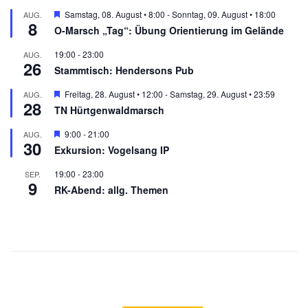
Hervorgehoben
Samstag, 08. August • 8:00
-
Sonntag, 09. August • 18:00
AUG.
8
O-Marsch „Tag“: Übung Orientierung im Gelände
19:00
-
23:00
AUG.
26
Stammtisch: Hendersons Pub
Hervorgehoben
Freitag, 28. August • 12:00
-
Samstag, 29. August • 23:59
AUG.
28
TN Hürtgenwaldmarsch
Hervorgehoben
9:00
-
21:00
AUG.
30
Exkursion: Vogelsang IP
19:00
-
23:00
SEP.
9
RK-Abend: allg. Themen