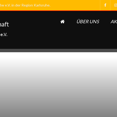
 e.V. in der Region Karlsruhe.
ÜBER UNS
AK