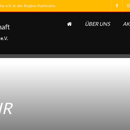
 e.V. in der Region Karlsruhe.
ÜBER UNS
AK
HR