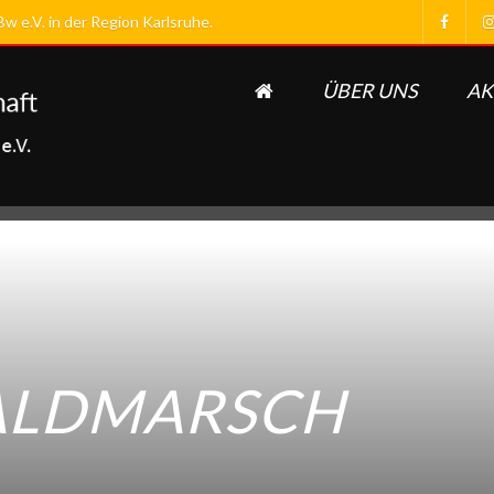
 e.V. in der Region Karlsruhe.
ÜBER UNS
AK
ALDMARSCH