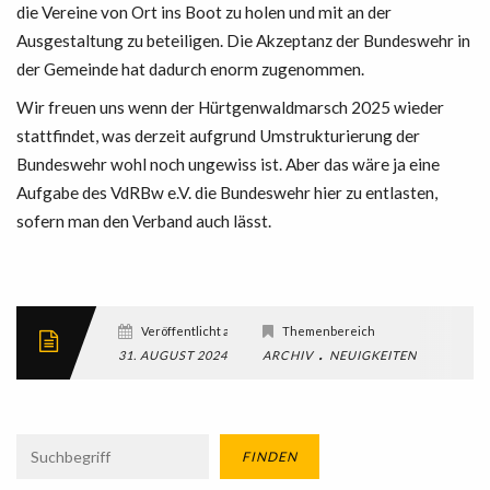
die Vereine von Ort ins Boot zu holen und mit an der
Ausgestaltung zu beteiligen. Die Akzeptanz der Bundeswehr in
der Gemeinde hat dadurch enorm zugenommen.
Wir freuen uns wenn der Hürtgenwaldmarsch 2025 wieder
stattfindet, was derzeit aufgrund Umstrukturierung der
Bundeswehr wohl noch ungewiss ist. Aber das wäre ja eine
Aufgabe des VdRBw e.V. die Bundeswehr hier zu entlasten,
sofern man den Verband auch lässt.
Veröffentlicht am
Themenbereich
Sc
.
31. AUGUST 2024
ARCHIV
NEUIGKEITEN
EIFEL
FINDEN