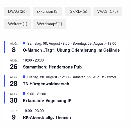
DVAG
(26)
Exkursion
(3)
IGF/KLF
(6)
VVAG
(175)
Weitere
(1)
Wettkampf
(1)
Hervorgehoben
Samstag, 08. August • 8:00
-
Sonntag, 09. August • 18:00
AUG.
8
O-Marsch „Tag“: Übung Orientierung im Gelände
19:00
-
23:00
AUG.
26
Stammtisch: Hendersons Pub
Hervorgehoben
Freitag, 28. August • 12:00
-
Samstag, 29. August • 23:59
AUG.
28
TN Hürtgenwaldmarsch
Hervorgehoben
9:00
-
21:00
AUG.
30
Exkursion: Vogelsang IP
19:00
-
23:00
SEP.
9
RK-Abend: allg. Themen