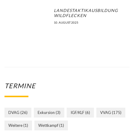
DVAG
(26)
Exkursion
(3)
IGF/KLF
(6)
VVAG
(175)
Weitere
(1)
Wettkampf
(1)
Hervorgehoben
Freitag, 09. Oktober • 17:00
-
Sonntag, 11. Oktober • 18:00
OKT.
9
Einsatzersthelferausbildung, SAN-Basis