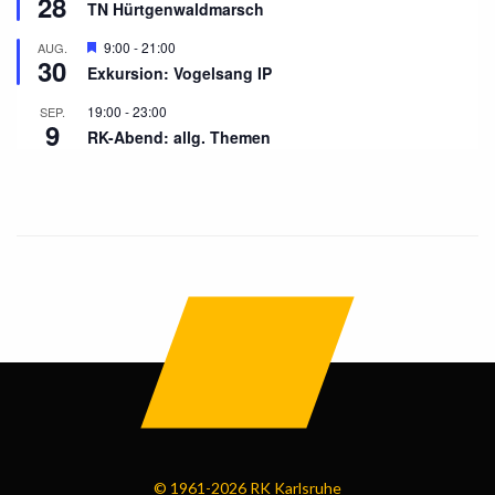
28
TN Hürtgenwaldmarsch
Hervorgehoben
9:00
-
21:00
AUG.
30
Exkursion: Vogelsang IP
19:00
-
23:00
SEP.
9
RK-Abend: allg. Themen
© 1961-2026 RK Karlsruhe