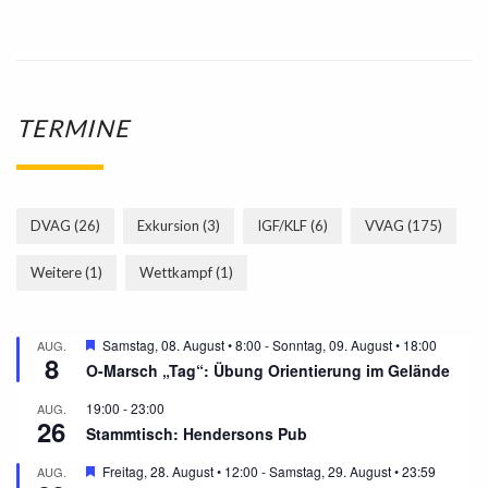
TERMINE
DVAG
(26)
Exkursion
(3)
IGF/KLF
(6)
VVAG
(175)
Weitere
(1)
Wettkampf
(1)
Hervorgehoben
Samstag, 08. August • 8:00
-
Sonntag, 09. August • 18:00
AUG.
8
O-Marsch „Tag“: Übung Orientierung im Gelände
19:00
-
23:00
AUG.
26
Stammtisch: Hendersons Pub
Hervorgehoben
Freitag, 28. August • 12:00
-
Samstag, 29. August • 23:59
AUG.